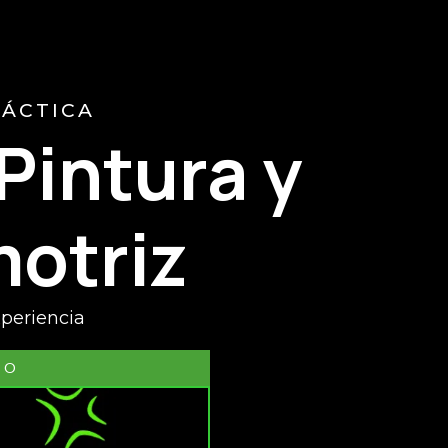
RÁCTICA
Pintura y
otriz
xperiencia
EO