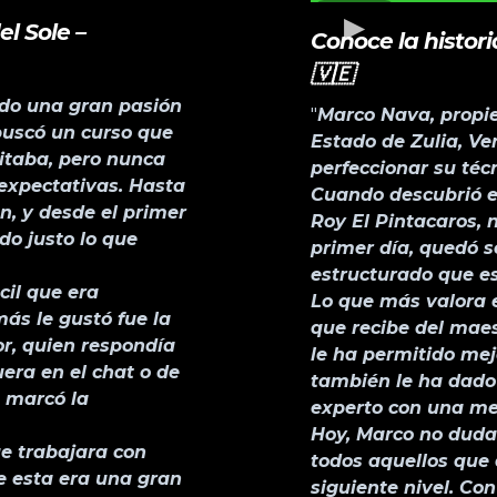
el Sole –
Conoce la histor
🇻🇪
ido una gran pasión
"
Marco Nava, propiet
buscó un curso que
Estado de Zulia, V
itaba, pero nunca
perfeccionar su téc
expectativas. Hasta
Cuando descubrió el
n, y desde el primer
Roy El Pintacaros, 
o justo lo que
primer día, quedó s
estructurado que es
cil que era
Lo que más valora e
ás le gustó fue la
que recibe del maes
or, quien respondía
le ha permitido mej
era en el chat o de
también le ha dado
 marcó la
experto con una met
Hoy, Marco no duda
ue trabajara con
todos aquellos que 
ue esta era una gran
siguiente nivel. Co